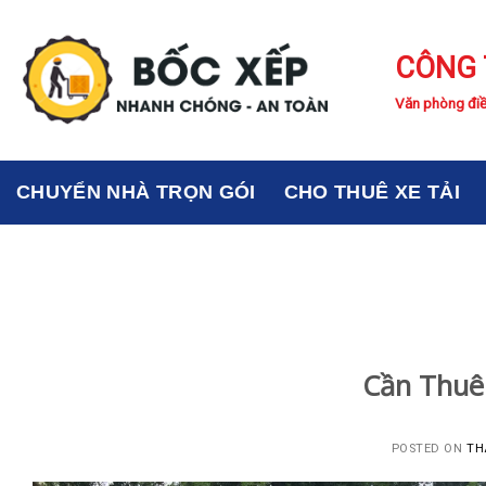
Skip
to
CÔNG 
content
Văn phòng điề
CHUYỂN NHÀ TRỌN GÓI
CHO THUÊ XE TẢI
Cần Thuê
POSTED ON
TH