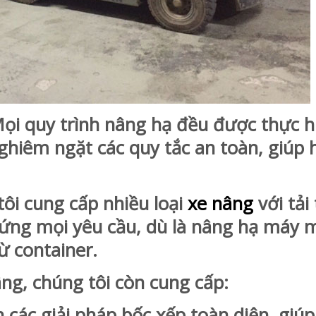
 quy trình nâng hạ đều được thực hi
ghiêm ngặt các quy tắc an toàn, giúp 
i cung cấp nhiều loại
xe nâng
với tải
p ứng mọi yêu cầu, dù là nâng hạ máy 
ừ container.
âng, chúng tôi còn cung cấp:
các giải pháp bốc xếp toàn diện, giúp