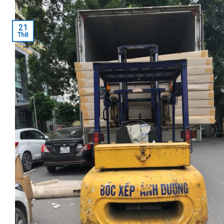
21
Th8