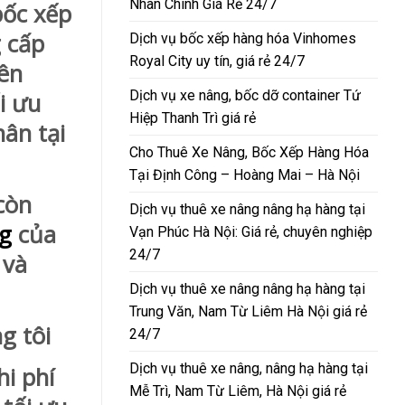
Nhân Chính Giá Rẻ 24/7
bốc xếp
 cấp
Dịch vụ bốc xếp hàng hóa Vinhomes
Royal City uy tín, giá rẻ 24/7
yên
Dịch vụ xe nâng, bốc dỡ container Tứ
i ưu
Hiệp Thanh Trì giá rẻ
ân tại
Cho Thuê Xe Nâng, Bốc Xếp Hàng Hóa
Tại Định Công – Hoàng Mai – Hà Nội
còn
Dịch vụ thuê xe nâng nâng hạ hàng tại
ng
của
Vạn Phúc Hà Nội: Giá rẻ, chuyên nghiệp
24/7
 và
Dịch vụ thuê xe nâng nâng hạ hàng tại
Trung Văn, Nam Từ Liêm Hà Nội giá rẻ
g tôi
24/7
Dịch vụ thuê xe nâng, nâng hạ hàng tại
i phí
Mễ Trì, Nam Từ Liêm, Hà Nội giá rẻ