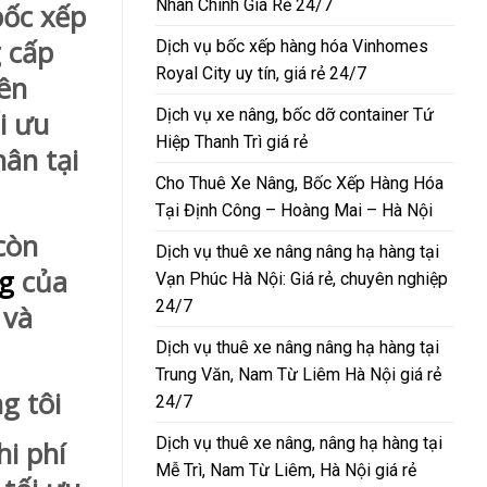
Nhân Chính Giá Rẻ 24/7
bốc xếp
 cấp
Dịch vụ bốc xếp hàng hóa Vinhomes
Royal City uy tín, giá rẻ 24/7
yên
Dịch vụ xe nâng, bốc dỡ container Tứ
i ưu
Hiệp Thanh Trì giá rẻ
ân tại
Cho Thuê Xe Nâng, Bốc Xếp Hàng Hóa
Tại Định Công – Hoàng Mai – Hà Nội
còn
Dịch vụ thuê xe nâng nâng hạ hàng tại
ng
của
Vạn Phúc Hà Nội: Giá rẻ, chuyên nghiệp
24/7
 và
Dịch vụ thuê xe nâng nâng hạ hàng tại
Trung Văn, Nam Từ Liêm Hà Nội giá rẻ
g tôi
24/7
Dịch vụ thuê xe nâng, nâng hạ hàng tại
i phí
Mễ Trì, Nam Từ Liêm, Hà Nội giá rẻ