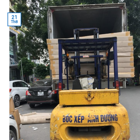
21
Th8