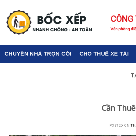
Skip
to
CÔNG 
content
Văn phòng điề
CHUYỂN NHÀ TRỌN GÓI
CHO THUÊ XE TẢI
T
Cần Thuê
POSTED ON
TH