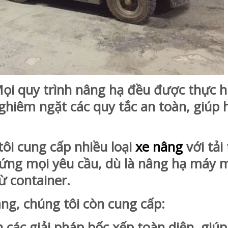
 quy trình nâng hạ đều được thực hi
ghiêm ngặt các quy tắc an toàn, giúp 
i cung cấp nhiều loại
xe nâng
với tải
p ứng mọi yêu cầu, dù là nâng hạ máy 
ừ container.
âng, chúng tôi còn cung cấp:
các giải pháp bốc xếp toàn diện, giúp