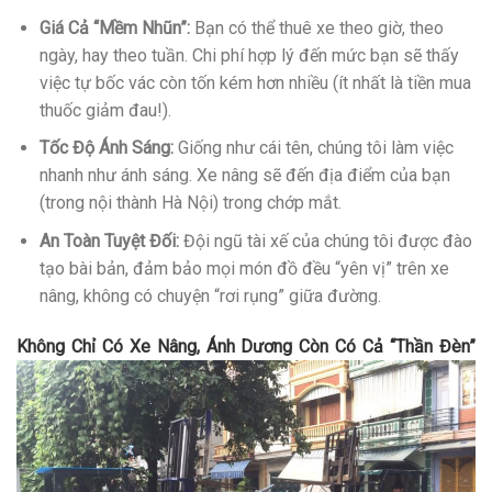
Giá Cả “Mềm Nhũn”:
Bạn có thể thuê xe theo giờ, theo
ngày, hay theo tuần. Chi phí hợp lý đến mức bạn sẽ thấy
việc tự bốc vác còn tốn kém hơn nhiều (ít nhất là tiền mua
thuốc giảm đau!).
Tốc Độ Ánh Sáng:
Giống như cái tên, chúng tôi làm việc
nhanh như ánh sáng. Xe nâng sẽ đến địa điểm của bạn
(trong nội thành Hà Nội) trong chớp mắt.
An Toàn Tuyệt Đối:
Đội ngũ tài xế của chúng tôi được đào
tạo bài bản, đảm bảo mọi món đồ đều “yên vị” trên xe
nâng, không có chuyện “rơi rụng” giữa đường.
Không Chỉ Có Xe Nâng, Ánh Dương Còn Có Cả “Thần Đèn”