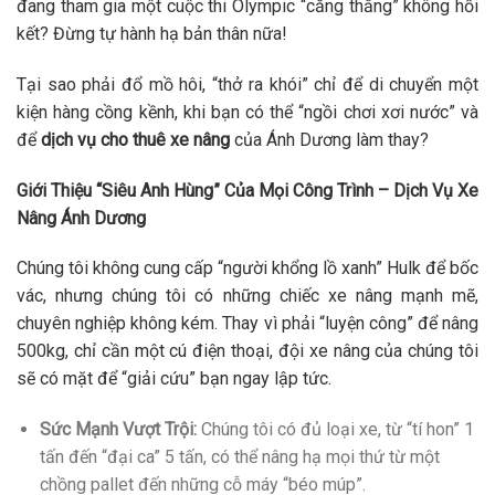
đang tham gia một cuộc thi Olympic “căng thẳng” không hồi
kết? Đừng tự hành hạ bản thân nữa!
Tại sao phải đổ mồ hôi, “thở ra khói” chỉ để di chuyển một
kiện hàng cồng kềnh, khi bạn có thể “ngồi chơi xơi nước” và
để
dịch vụ cho thuê xe nâng
của Ánh Dương làm thay?
Giới Thiệu “Siêu Anh Hùng” Của Mọi Công Trình – Dịch Vụ Xe
Nâng Ánh Dương
Chúng tôi không cung cấp “người khổng lồ xanh” Hulk để bốc
vác, nhưng chúng tôi có những chiếc xe nâng mạnh mẽ,
chuyên nghiệp không kém. Thay vì phải “luyện công” để nâng
500kg, chỉ cần một cú điện thoại, đội xe nâng của chúng tôi
sẽ có mặt để “giải cứu” bạn ngay lập tức.
Sức Mạnh Vượt Trội:
Chúng tôi có đủ loại xe, từ “tí hon” 1
tấn đến “đại ca” 5 tấn, có thể nâng hạ mọi thứ từ một
chồng pallet đến những cỗ máy “béo múp”.