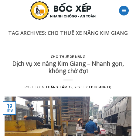
Skip
to
content
TAG ARCHIVES:
CHO THUÊ XE NÂNG KIM GIANG
CHO THUÊ XE NÂNG
Dịch vụ xe nâng Kim Giang – Nhanh gọn,
không chờ đợi
POSTED ON
THÁNG TÁM 19, 2025
BY
LDHOANGTQ
19
Th8