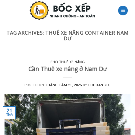
Skip
to
content
TAG ARCHIVES:
THUÊ XE NÂNG CONTAINER NAM
DƯ
CHO THUÊ XE NÂNG
Cần Thuê xe nâng ở Nam Dư
POSTED ON
THÁNG TÁM 21, 2025
BY
LDHOANGTQ
21
Th8