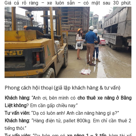
Giá cả rõ ràng – xe luôn sẵn – có mặt sau 30 phút.
Phong cách hội thoại (giả lập khách hàng & tư vấn)
Khách hàng:
“Anh ơi, bên mình có
cho thuê xe nâng ở Bằng
Liệt không
? Em cần gấp chiều nay.”
Tư vấn viên:
“Dạ có luôn anh! Anh cần nâng hàng gì ạ?”
Khách hàng:
“Hàng điện tử, pallet 800kg. Em chỉ cần thuê 2
tiếng thôi.”
Tư vấn viên:
“Dạ bên em có
xe nâng 1 – 3 tấn
, kèm tài xế