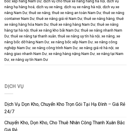
bốc xếp hàng Nam Dư
,
dịch vụ cho thuê xe nâng hàng hà nội
,
dịch vụ
nâng hạ hàng hoá
,
dịch vụ xe nâng
,
dịch vụ xe nâng hà nội
,
dịch vụ xe
nâng Nam Dư
,
thuê xe nâng
,
thuê xe nâng an toàn Nam Dư
,
thuê xe nâng
container Nam Dư
,
thuê xe nâng giá rẻ Nam Dư
,
thuê xe nâng hàng
,
thuê
xe nâng hàng hóa Nam Dư
,
thuê xe nâng hàng Nam Dư
,
thuê xe nâng
hàng tại hà nội
,
thuê xe nâng kho bãi Nam Dư
,
thuê xe nâng nhanh Nam
Dư
,
thuê xe nâng tại thanh xuân
,
thuê xe nâng uy tín hà nội
,
xe nâng
,
xe
nâng bốc dỡ hàng Nam Dư
,
xe nâng bốc xếp Nam Dư
,
xe nâng công
nghiệp Nam Dư
,
xe nâng công trình Nam Dư
,
xe nâng giá rẻ hà nội
,
xe
nâng giao nhanh Nam Dư
,
xe nâng hàng nặng Nam Dư
,
xe nâng tại Nam
Dư
,
xe nâng uy tín Nam Dư
DỊCH VỤ
Dịch Vụ Dọn Kho, Chuyển Kho Trọn Gói Tại Hạ Đình – Giá Rẻ
24/7
Chuyển Kho, Dọn Kho, Cho Thuê Nhân Công Thanh Xuân Bắc
Giá Rẻ