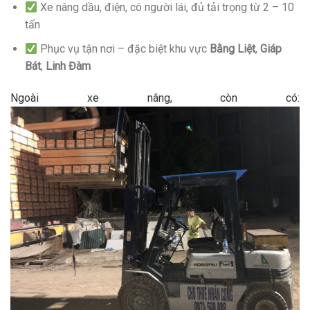
Xe nâng dầu, điện, có người lái, đủ tải trọng từ 2 – 10
tấn
Phục vụ tận nơi – đặc biệt khu vực
Bằng Liệt
,
Giáp
Bát
,
Linh Đàm
Ngoài xe nâng, còn có: