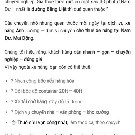
chuyên nghiệp. Giá thuê theo giờ, có mặt sau 30 phút ở Nam
Dư – nhất là
đường Bằng Liệt
thì quá quen thuộc.”
Câu chuyện nhỏ nhưng quen thuộc mỗi ngày tại
dịch vụ xe
nâng Ánh Dương
– đơn vị chuyên
cho thuê xe nâng tại Nam
Dư, Mai Động
.
Chúng tôi hiểu rằng: khách hàng cần
nhanh – gọn – chuyên
nghiệp – đúng giá
.
Vì vậy ngoài xe nâng, bạn còn có thể thuê:
? Nhân công
bốc xếp hàng hóa
? Đội bốc dỡ
container 20ft – 40ft
?
Xe tải chở hàng
, đầy đủ tải trọng
? Dịch vụ
chuyển nhà – văn phòng – kho xưởng
Thuê cửu vạn công nhật
, làm theo ca, theo chuyến