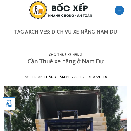
Skip
to
content
TAG ARCHIVES:
DỊCH VỤ XE NÂNG NAM DƯ
CHO THUÊ XE NÂNG
Cần Thuê xe nâng ở Nam Dư
POSTED ON
THÁNG TÁM 21, 2025
BY
LDHOANGTQ
21
Th8