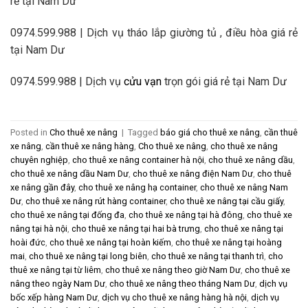
rẻ tại Nam Dư
0974.599.988 | Dịch vụ tháo lắp giường tủ , điều hòa giá rẻ
tại Nam Dư
0974.599.988 | Dịch vụ
cửu vạn
trọn gói giá rẻ tại Nam Dư
Posted in
Cho thuê xe nâng
|
Tagged
báo giá cho thuê xe nâng
,
cần thuê
xe nâng
,
cần thuê xe nâng hàng
,
Cho thuê xe nâng
,
cho thuê xe nâng
chuyên nghiệp
,
cho thuê xe nâng container hà nội
,
cho thuê xe nâng dầu
,
cho thuê xe nâng dầu Nam Dư
,
cho thuê xe nâng điện Nam Dư
,
cho thuê
xe nâng gần đây
,
cho thuê xe nâng hạ container
,
cho thuê xe nâng Nam
Dư
,
cho thuê xe nâng rút hàng container
,
cho thuê xe nâng tại cầu giấy
,
cho thuê xe nâng tại đống đa
,
cho thuê xe nâng tại hà đông
,
cho thuê xe
nâng tại hà nội
,
cho thuê xe nâng tại hai bà trưng
,
cho thuê xe nâng tại
hoài đức
,
cho thuê xe nâng tại hoàn kiếm
,
cho thuê xe nâng tại hoàng
mai
,
cho thuê xe nâng tại long biên
,
cho thuê xe nâng tại thanh trì
,
cho
thuê xe nâng tại từ liêm
,
cho thuê xe nâng theo giờ Nam Dư
,
cho thuê xe
nâng theo ngày Nam Dư
,
cho thuê xe nâng theo tháng Nam Dư
,
dịch vụ
bốc xếp hàng Nam Dư
,
dịch vụ cho thuê xe nâng hàng hà nội
,
dịch vụ