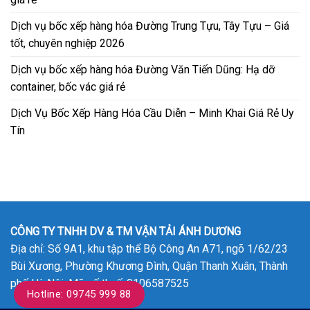
Dịch vụ bốc xếp hàng hóa Đường Trung Tựu, Tây Tựu – Giá
tốt, chuyên nghiệp 2026
Dịch vụ bốc xếp hàng hóa Đường Văn Tiến Dũng: Hạ dỡ
container, bốc vác giá rẻ
Dịch Vụ Bốc Xếp Hàng Hóa Cầu Diễn – Minh Khai Giá Rẻ Uy
Tín
CÔNG TY TNHH DV & TM VẬN TẢI ÁNH DƯƠNG
Địa chỉ: Số 9A1, khu tập thể Bộ Công An A71, ngõ 1/62/23
Bùi Xương, Phường Khương Đình, Quận Thanh Xuân, Thành
phố Hà Nội. Mã số thuế: 0106587525
Hotline: 09745 999 88