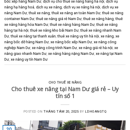
bốc xếp hàng Nam Dư
,
dịch vụ cho thuê xe nâng hàng hà nội
,
dịch vụ
nâng hạ hàng hoá
,
dịch vụ xe nâng
,
dịch vụ xe nâng hà nội
,
dịch vụ xe
nâng Nam Dư
,
thuê xe nâng
,
thuê xe nâng an toàn Nam Dư
,
thuê xe nâng
container Nam Dư
,
thuê xe nâng giá rẻ Nam Dư
,
thuê xe nâng hàng
,
thuê
xe nâng hàng hóa Nam Dư
,
thuê xe nâng hàng Nam Dư
,
thuê xe nâng
hàng tại hà nội
,
thuê xe nâng kho bãi Nam Dư
,
thuê xe nâng nhanh Nam
Dư
,
thuê xe nâng tại thanh xuân
,
thuê xe nâng uy tín hà nội
,
xe nâng
,
xe
nâng bốc dỡ hàng Nam Dư
,
xe nâng bốc xếp Nam Dư
,
xe nâng công
nghiệp Nam Dư
,
xe nâng công trình Nam Dư
,
xe nâng giá rẻ hà nội
,
xe
nâng giao nhanh Nam Dư
,
xe nâng hàng nặng Nam Dư
,
xe nâng tại Nam
Dư
,
xe nâng uy tín Nam Dư
CHO THUÊ XE NÂNG
Cho thuê xe nâng tại Nam Dư giá rẻ – Uy
tín số 1
POSTED ON
THÁNG TÁM 20, 2025
BY
LDHOANGTQ
20