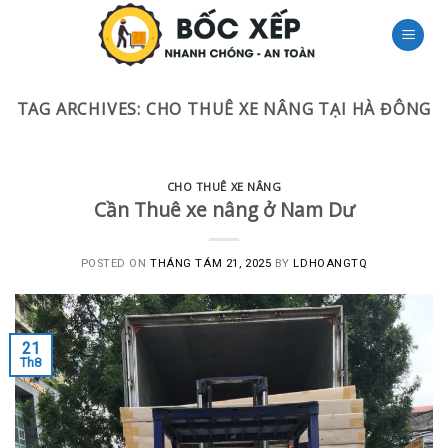
Skip
to
content
TAG ARCHIVES:
CHO THUÊ XE NÂNG TẠI HÀ ĐÔNG
CHO THUÊ XE NÂNG
Cần Thuê xe nâng ở Nam Dư
POSTED ON
THÁNG TÁM 21, 2025
BY
LDHOANGTQ
21
Th8