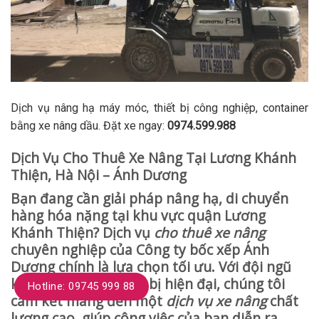
Dịch vụ nâng hạ máy móc, thiết bị công nghiệp, container
bằng xe nâng dầu. Đặt xe ngay:
0974.599.988
Dịch Vụ Cho Thuê Xe Nâng Tại Lương Khánh
Thiện, Hà Nội – Ánh Dương
Bạn đang cần giải pháp nâng hạ, di chuyển
hàng hóa nặng tại khu vực quận Lương
Khánh Thiện? Dịch vụ
cho thuê xe nâng
chuyên nghiệp của Công ty bốc xếp Ánh
Dương chính là lựa chọn tối ưu. Với đội ngũ
kinh nghiệm và thiết bị hiện đại, chúng tôi
Hotline: 09745 999 88
cam kết mang đến một
dịch vụ xe nâng
chất
lượng cao, giúp công việc của bạn diễn ra