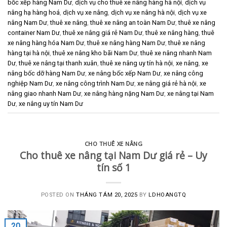
bốc xếp hàng Nam Dư
,
dịch vụ cho thuê xe nâng hàng hà nội
,
dịch vụ
nâng hạ hàng hoá
,
dịch vụ xe nâng
,
dịch vụ xe nâng hà nội
,
dịch vụ xe
nâng Nam Dư
,
thuê xe nâng
,
thuê xe nâng an toàn Nam Dư
,
thuê xe nâng
container Nam Dư
,
thuê xe nâng giá rẻ Nam Dư
,
thuê xe nâng hàng
,
thuê
xe nâng hàng hóa Nam Dư
,
thuê xe nâng hàng Nam Dư
,
thuê xe nâng
hàng tại hà nội
,
thuê xe nâng kho bãi Nam Dư
,
thuê xe nâng nhanh Nam
Dư
,
thuê xe nâng tại thanh xuân
,
thuê xe nâng uy tín hà nội
,
xe nâng
,
xe
nâng bốc dỡ hàng Nam Dư
,
xe nâng bốc xếp Nam Dư
,
xe nâng công
nghiệp Nam Dư
,
xe nâng công trình Nam Dư
,
xe nâng giá rẻ hà nội
,
xe
nâng giao nhanh Nam Dư
,
xe nâng hàng nặng Nam Dư
,
xe nâng tại Nam
Dư
,
xe nâng uy tín Nam Dư
CHO THUÊ XE NÂNG
Cho thuê xe nâng tại Nam Dư giá rẻ – Uy
tín số 1
POSTED ON
THÁNG TÁM 20, 2025
BY
LDHOANGTQ
20