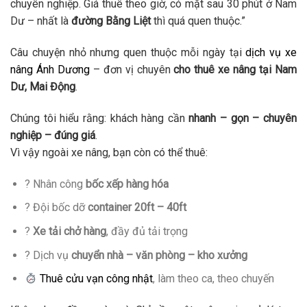
chuyên nghiệp. Giá thuê theo giờ, có mặt sau 30 phút ở Nam
Dư – nhất là
đường Bằng Liệt
thì quá quen thuộc.”
Câu chuyện nhỏ nhưng quen thuộc mỗi ngày tại
dịch vụ xe
nâng Ánh Dương
– đơn vị chuyên
cho thuê xe nâng tại Nam
Dư, Mai Động
.
Chúng tôi hiểu rằng: khách hàng cần
nhanh – gọn – chuyên
nghiệp – đúng giá
.
Vì vậy ngoài xe nâng, bạn còn có thể thuê:
? Nhân công
bốc xếp hàng hóa
? Đội bốc dỡ
container 20ft – 40ft
?
Xe tải chở hàng
, đầy đủ tải trọng
? Dịch vụ
chuyển nhà – văn phòng – kho xưởng
Thuê cửu vạn công nhật
, làm theo ca, theo chuyến