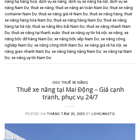
nâng hạ hàng hoá
,
dịch vụ xe nâng
,
dịch vụ xe nâng hà nội
,
dịch vụ xe
nâng Nam Dư
,
thuê xe nâng
,
thuê xe nâng an toàn Nam Dư
,
thuê xe nâng
container Nam Dư
,
thuê xe nâng giá rẻ Nam Dư
,
thuê xe nâng hàng
,
thuê
xe nâng hàng hóa Nam Dư
,
thuê xe nâng hàng Nam Dư
,
thuê xe nâng
hàng tại hà nội
,
thuê xe nâng kho bãi Nam Dư
,
thuê xe nâng nhanh Nam
Dư
,
thuê xe nâng tại thanh xuân
,
thuê xe nâng uy tín hà nội
,
xe nâng
,
xe
nâng bốc dỡ hàng Nam Dư
,
xe nâng bốc xếp Nam Dư
,
xe nâng công
nghiệp Nam Dư
,
xe nâng công trình Nam Dư
,
xe nâng giá rẻ hà nội
,
xe
nâng giao nhanh Nam Dư
,
xe nâng hàng nặng Nam Dư
,
xe nâng tại Nam
Dư
,
xe nâng uy tín Nam Dư
CHO THUÊ XE NÂNG
Thuê xe nâng tại Mai Động – Giá cạnh
tranh, phục vụ 24/7
POSTED ON
THÁNG TÁM 20, 2025
BY
LDHOANGTQ