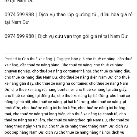
rẻ tại Nam Dư
0974.599.988 | Dịch vụ tháo lắp giường tủ , điều hòa giá rẻ
tại Nam Dư
0974.599.988 | Dịch vụ
cửu vạn
trọn gói giá rẻ tại Nam Dư
Posted in
Cho thuê xe nâng
|
Tagged
báo giá cho thuê xe nâng
,
cần thuê
xe nâng
,
cần thuê xe nâng hàng
,
Cho thuê xe nâng
,
cho thuê xe nâng
chuyên nghiệp
,
cho thuê xe nâng container hà nội
,
cho thuê xe nâng dầu
,
cho thuê xe nâng dầu Nam Dư
,
cho thuê xe nâng điện Nam Dư
,
cho thuê
xe nâng gần đây
,
cho thuê xe nâng hạ container
,
cho thuê xe nâng Nam
Dư
,
cho thuê xe nâng rút hàng container
,
cho thuê xe nâng tại cầu giấy
,
cho thuê xe nâng tại đống đa
,
cho thuê xe nâng tại hà đông
,
cho thuê xe
nâng tại hà nội
,
cho thuê xe nâng tại hai bà trưng
,
cho thuê xe nâng tại
hoài đức
,
cho thuê xe nâng tại hoàn kiếm
,
cho thuê xe nâng tại hoàng
mai
,
cho thuê xe nâng tại long biên
,
cho thuê xe nâng tại thanh trì
,
cho
thuê xe nâng tại từ liêm
,
cho thuê xe nâng theo giờ Nam Dư
,
cho thuê xe
nâng theo ngày Nam Dư
,
cho thuê xe nâng theo tháng Nam Dư
,
dịch vụ
bốc xếp hàng Nam Dư
,
dịch vụ cho thuê xe nâng hàng hà nội
,
dịch vụ