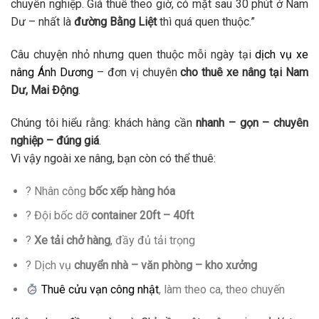
chuyên nghiệp. Giá thuê theo giờ, có mặt sau 30 phút ở Nam
Dư – nhất là
đường Bằng Liệt
thì quá quen thuộc.”
Câu chuyện nhỏ nhưng quen thuộc mỗi ngày tại
dịch vụ xe
nâng Ánh Dương
– đơn vị chuyên
cho thuê xe nâng tại Nam
Dư, Mai Động
.
Chúng tôi hiểu rằng: khách hàng cần
nhanh – gọn – chuyên
nghiệp – đúng giá
.
Vì vậy ngoài xe nâng, bạn còn có thể thuê:
? Nhân công
bốc xếp hàng hóa
? Đội bốc dỡ
container 20ft – 40ft
?
Xe tải chở hàng
, đầy đủ tải trọng
? Dịch vụ
chuyển nhà – văn phòng – kho xưởng
Thuê cửu vạn công nhật
, làm theo ca, theo chuyến