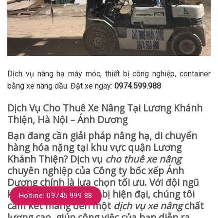
Dịch vụ nâng hạ máy móc, thiết bị công nghiệp, container
bằng xe nâng dầu. Đặt xe ngay:
0974.599.988
Dịch Vụ Cho Thuê Xe Nâng Tại Lương Khánh
Thiện, Hà Nội – Ánh Dương
Bạn đang cần giải pháp nâng hạ, di chuyển
hàng hóa nặng tại khu vực quận Lương
Khánh Thiện? Dịch vụ
cho thuê xe nâng
chuyên nghiệp của Công ty bốc xếp Ánh
Dương chính là lựa chọn tối ưu. Với đội ngũ
kinh nghiệm và thiết bị hiện đại, chúng tôi
Hotline: 09745 999 88
cam kết mang đến một
dịch vụ xe nâng
chất
lượng cao, giúp công việc của bạn diễn ra