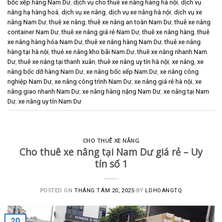
bốc xếp hàng Nam Dư
,
dịch vụ cho thuê xe nâng hàng hà nội
,
dịch vụ
nâng hạ hàng hoá
,
dịch vụ xe nâng
,
dịch vụ xe nâng hà nội
,
dịch vụ xe
nâng Nam Dư
,
thuê xe nâng
,
thuê xe nâng an toàn Nam Dư
,
thuê xe nâng
container Nam Dư
,
thuê xe nâng giá rẻ Nam Dư
,
thuê xe nâng hàng
,
thuê
xe nâng hàng hóa Nam Dư
,
thuê xe nâng hàng Nam Dư
,
thuê xe nâng
hàng tại hà nội
,
thuê xe nâng kho bãi Nam Dư
,
thuê xe nâng nhanh Nam
Dư
,
thuê xe nâng tại thanh xuân
,
thuê xe nâng uy tín hà nội
,
xe nâng
,
xe
nâng bốc dỡ hàng Nam Dư
,
xe nâng bốc xếp Nam Dư
,
xe nâng công
nghiệp Nam Dư
,
xe nâng công trình Nam Dư
,
xe nâng giá rẻ hà nội
,
xe
nâng giao nhanh Nam Dư
,
xe nâng hàng nặng Nam Dư
,
xe nâng tại Nam
Dư
,
xe nâng uy tín Nam Dư
CHO THUÊ XE NÂNG
Cho thuê xe nâng tại Nam Dư giá rẻ – Uy
tín số 1
POSTED ON
THÁNG TÁM 20, 2025
BY
LDHOANGTQ
20