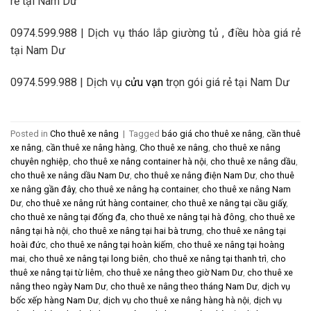
rẻ tại Nam Dư
0974.599.988 | Dịch vụ tháo lắp giường tủ , điều hòa giá rẻ
tại Nam Dư
0974.599.988 | Dịch vụ
cửu vạn
trọn gói giá rẻ tại Nam Dư
Posted in
Cho thuê xe nâng
|
Tagged
báo giá cho thuê xe nâng
,
cần thuê
xe nâng
,
cần thuê xe nâng hàng
,
Cho thuê xe nâng
,
cho thuê xe nâng
chuyên nghiệp
,
cho thuê xe nâng container hà nội
,
cho thuê xe nâng dầu
,
cho thuê xe nâng dầu Nam Dư
,
cho thuê xe nâng điện Nam Dư
,
cho thuê
xe nâng gần đây
,
cho thuê xe nâng hạ container
,
cho thuê xe nâng Nam
Dư
,
cho thuê xe nâng rút hàng container
,
cho thuê xe nâng tại cầu giấy
,
cho thuê xe nâng tại đống đa
,
cho thuê xe nâng tại hà đông
,
cho thuê xe
nâng tại hà nội
,
cho thuê xe nâng tại hai bà trưng
,
cho thuê xe nâng tại
hoài đức
,
cho thuê xe nâng tại hoàn kiếm
,
cho thuê xe nâng tại hoàng
mai
,
cho thuê xe nâng tại long biên
,
cho thuê xe nâng tại thanh trì
,
cho
thuê xe nâng tại từ liêm
,
cho thuê xe nâng theo giờ Nam Dư
,
cho thuê xe
nâng theo ngày Nam Dư
,
cho thuê xe nâng theo tháng Nam Dư
,
dịch vụ
bốc xếp hàng Nam Dư
,
dịch vụ cho thuê xe nâng hàng hà nội
,
dịch vụ