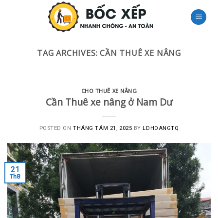
Skip
to
content
TAG ARCHIVES:
CẦN THUÊ XE NÂNG
CHO THUÊ XE NÂNG
Cần Thuê xe nâng ở Nam Dư
POSTED ON
THÁNG TÁM 21, 2025
BY
LDHOANGTQ
21
Th8