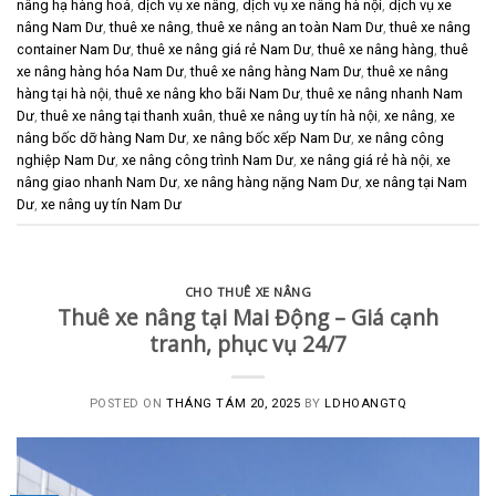
nâng hạ hàng hoá
,
dịch vụ xe nâng
,
dịch vụ xe nâng hà nội
,
dịch vụ xe
nâng Nam Dư
,
thuê xe nâng
,
thuê xe nâng an toàn Nam Dư
,
thuê xe nâng
container Nam Dư
,
thuê xe nâng giá rẻ Nam Dư
,
thuê xe nâng hàng
,
thuê
xe nâng hàng hóa Nam Dư
,
thuê xe nâng hàng Nam Dư
,
thuê xe nâng
hàng tại hà nội
,
thuê xe nâng kho bãi Nam Dư
,
thuê xe nâng nhanh Nam
Dư
,
thuê xe nâng tại thanh xuân
,
thuê xe nâng uy tín hà nội
,
xe nâng
,
xe
nâng bốc dỡ hàng Nam Dư
,
xe nâng bốc xếp Nam Dư
,
xe nâng công
nghiệp Nam Dư
,
xe nâng công trình Nam Dư
,
xe nâng giá rẻ hà nội
,
xe
nâng giao nhanh Nam Dư
,
xe nâng hàng nặng Nam Dư
,
xe nâng tại Nam
Dư
,
xe nâng uy tín Nam Dư
CHO THUÊ XE NÂNG
Thuê xe nâng tại Mai Động – Giá cạnh
tranh, phục vụ 24/7
POSTED ON
THÁNG TÁM 20, 2025
BY
LDHOANGTQ