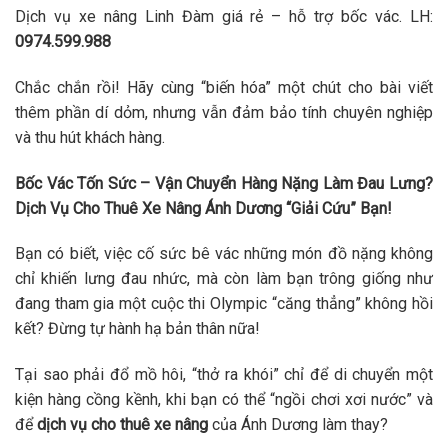
Dịch vụ xe nâng Linh Đàm giá rẻ – hỗ trợ bốc vác. LH:
0974.599.988
Chắc chắn rồi! Hãy cùng “biến hóa” một chút cho bài viết
thêm phần dí dỏm, nhưng vẫn đảm bảo tính chuyên nghiệp
và thu hút khách hàng.
Bốc Vác Tốn Sức – Vận Chuyển Hàng Nặng Làm Đau Lưng?
Dịch Vụ Cho Thuê Xe Nâng Ánh Dương “Giải Cứu” Bạn!
Bạn có biết, việc cố sức bê vác những món đồ nặng không
chỉ khiến lưng đau nhức, mà còn làm bạn trông giống như
đang tham gia một cuộc thi Olympic “căng thẳng” không hồi
kết? Đừng tự hành hạ bản thân nữa!
Tại sao phải đổ mồ hôi, “thở ra khói” chỉ để di chuyển một
kiện hàng cồng kềnh, khi bạn có thể “ngồi chơi xơi nước” và
để
dịch vụ cho thuê xe nâng
của Ánh Dương làm thay?