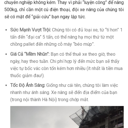
chuyên nghiệp không kém. Thay vì phải “luyện công” để nâng
500kg, chỉ cần một cú điện thoại, đội xe nâng của chúng tôi
sẽ có mặt để “giải cứu” bạn ngay lập tức.
Sức Mạnh Vượt Trội:
Chúng tôi có đủ loại xe, từ “tí hon” 1
tấn đến “đại ca” 5 tấn, có thể nâng hạ mọi thứ từ một
chồng pallet đến những cỗ máy “béo múp”.
Giá Cả “Mềm Nhũn”:
Bạn có thể thuê xe theo giờ, theo
ngày, hay theo tuần. Chi phí hợp lý đến mức bạn sẽ thấy
việc tự bốc vác còn tốn kém hơn nhiều (ít nhất là tiền mua
thuốc giảm đau!).
Tốc Độ Ánh Sáng:
Giống như cái tên, chúng tôi làm việc
nhanh như ánh sáng. Xe nâng sẽ đến địa điểm của bạn
(trong nội thành Hà Nội) trong chớp mắt.