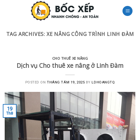
Skip
to
content
TAG ARCHIVES:
XE NÂNG CÔNG TRÌNH LINH ĐÀM
CHO THUÊ XE NÂNG
Dịch vụ Cho thuê xe nâng ở Linh Đàm
POSTED ON
THÁNG TÁM 19, 2025
BY
LDHOANGTQ
19
Th8