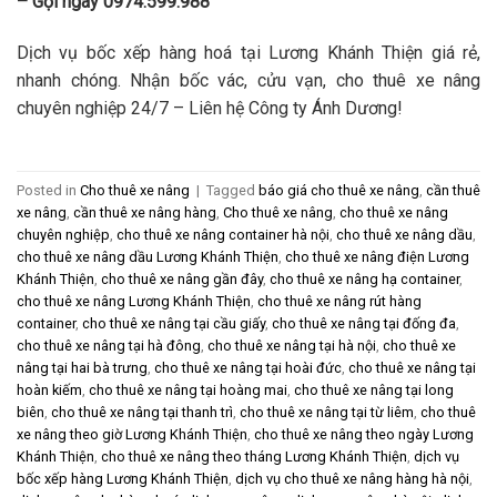
– Gọi ngay 0974.599.988
Dịch vụ bốc xếp hàng hoá tại Lương Khánh Thiện giá rẻ,
nhanh chóng. Nhận bốc vác, cửu vạn, cho thuê xe nâng
chuyên nghiệp 24/7 – Liên hệ Công ty Ánh Dương!
Posted in
Cho thuê xe nâng
|
Tagged
báo giá cho thuê xe nâng
,
cần thuê
xe nâng
,
cần thuê xe nâng hàng
,
Cho thuê xe nâng
,
cho thuê xe nâng
chuyên nghiệp
,
cho thuê xe nâng container hà nội
,
cho thuê xe nâng dầu
,
cho thuê xe nâng dầu Lương Khánh Thiện
,
cho thuê xe nâng điện Lương
Khánh Thiện
,
cho thuê xe nâng gần đây
,
cho thuê xe nâng hạ container
,
cho thuê xe nâng Lương Khánh Thiện
,
cho thuê xe nâng rút hàng
container
,
cho thuê xe nâng tại cầu giấy
,
cho thuê xe nâng tại đống đa
,
cho thuê xe nâng tại hà đông
,
cho thuê xe nâng tại hà nội
,
cho thuê xe
nâng tại hai bà trưng
,
cho thuê xe nâng tại hoài đức
,
cho thuê xe nâng tại
hoàn kiếm
,
cho thuê xe nâng tại hoàng mai
,
cho thuê xe nâng tại long
biên
,
cho thuê xe nâng tại thanh trì
,
cho thuê xe nâng tại từ liêm
,
cho thuê
xe nâng theo giờ Lương Khánh Thiện
,
cho thuê xe nâng theo ngày Lương
Khánh Thiện
,
cho thuê xe nâng theo tháng Lương Khánh Thiện
,
dịch vụ
bốc xếp hàng Lương Khánh Thiện
,
dịch vụ cho thuê xe nâng hàng hà nội
,