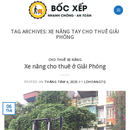
Skip
to
content
TAG ARCHIVES:
XE NÂNG TAY CHO THUÊ GIẢI
PHÓNG
CHO THUÊ XE NÂNG
Xe nâng cho thuê ở Giải Phóng
POSTED ON
THÁNG TÁM 6, 2025
BY
LDHOANGTQ
06
Th8