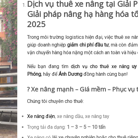
Dịch vụ thuê xe nâng tại Giải 
Giải pháp nâng hạ hàng hóa tố
2025
Trong môi trường logistics hiện đại, việc thuê xe nâ
giúp doanh nghiệp
giảm chi phí đầu tư
, mà còn đảm
vận chuyển hàng hóa nặng một cách an toàn và hiệu 
Nếu bạn đang tìm
dịch vụ cho thuê xe nâng
uy 
Phóng
, hãy để
Ánh Dương
đồng hành cùng bạn!
? Xe nâng mạnh – Giá mềm – Phục vụ 
Chúng tôi chuyên cho thuê:
Xe nâng điện
, xe nâng dầu, xe nâng tay
Trọng tải đa dạng:
1 – 3 – 5 – 10 tấn
Xe nâng có
lái xe chuyên nghiệp hoặc cho thuê riên