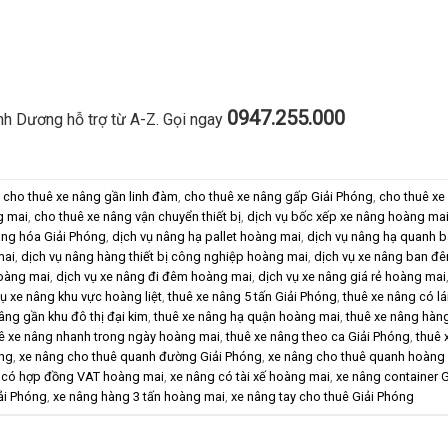
0947.255.000
h Dương hỗ trợ từ A-Z. Gọi ngay
,
cho thuê xe nâng gần linh đàm
,
cho thuê xe nâng gấp Giải Phóng
,
cho thuê xe
g mai
,
cho thuê xe nâng vận chuyển thiết bị
,
dịch vụ bốc xếp xe nâng hoàng ma
àng hóa Giải Phóng
,
dịch vụ nâng hạ pallet hoàng mai
,
dịch vụ nâng hạ quanh b
mai
,
dịch vụ nâng hàng thiết bị công nghiệp hoàng mai
,
dịch vụ xe nâng ban đ
hoàng mai
,
dịch vụ xe nâng đi đêm hoàng mai
,
dịch vụ xe nâng giá rẻ hoàng mai
vụ xe nâng khu vực hoàng liệt
,
thuê xe nâng 5 tấn Giải Phóng
,
thuê xe nâng có l
âng gần khu đô thị đại kim
,
thuê xe nâng hạ quận hoàng mai
,
thuê xe nâng hàn
ê xe nâng nhanh trong ngày hoàng mai
,
thuê xe nâng theo ca Giải Phóng
,
thuê 
óng
,
xe nâng cho thuê quanh đường Giải Phóng
,
xe nâng cho thuê quanh hoàng l
 có hợp đồng VAT hoàng mai
,
xe nâng có tài xế hoàng mai
,
xe nâng container 
iải Phóng
,
xe nâng hàng 3 tấn hoàng mai
,
xe nâng tay cho thuê Giải Phóng