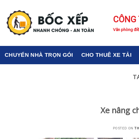
Skip
to
CÔNG 
content
Văn phòng điề
CHUYỂN NHÀ TRỌN GÓI
CHO THUÊ XE TẢI
T
Xe nâng ch
POSTED ON
TH