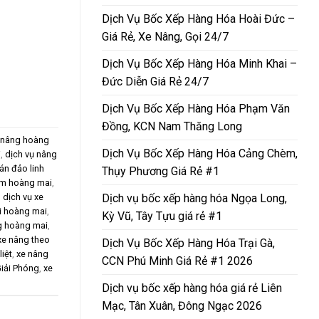
Dịch Vụ Bốc Xếp Hàng Hóa Hoài Đức –
Giá Rẻ, Xe Nâng, Gọi 24/7
Dịch Vụ Bốc Xếp Hàng Hóa Minh Khai –
Đức Diễn Giá Rẻ 24/7
Dịch Vụ Bốc Xếp Hàng Hóa Phạm Văn
Đồng, KCN Nam Thăng Long
 nâng hoàng
Dịch Vụ Bốc Xếp Hàng Hóa Cảng Chèm,
i
,
dịch vụ nâng
án đảo linh
Thụy Phương Giá Rẻ #1
êm hoàng mai
,
,
dịch vụ xe
Dịch vụ bốc xếp hàng hóa Ngọa Long,
ái hoàng mai
,
Kỳ Vũ, Tây Tựu giá rẻ #1
g hoàng mai
,
xe nâng theo
Dịch Vụ Bốc Xếp Hàng Hóa Trại Gà,
iệt
,
xe nâng
CCN Phú Minh Giá Rẻ #1 2026
Giải Phóng
,
xe
Dịch vụ bốc xếp hàng hóa giá rẻ Liên
Mạc, Tân Xuân, Đông Ngạc 2026