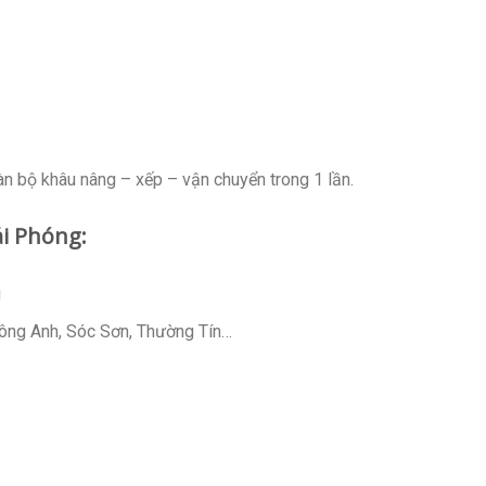
oàn bộ khâu nâng – xếp – vận chuyển trong 1 lần.
ải Phóng:
i
Đông Anh, Sóc Sơn, Thường Tín…