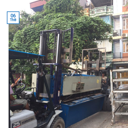
06
Th8