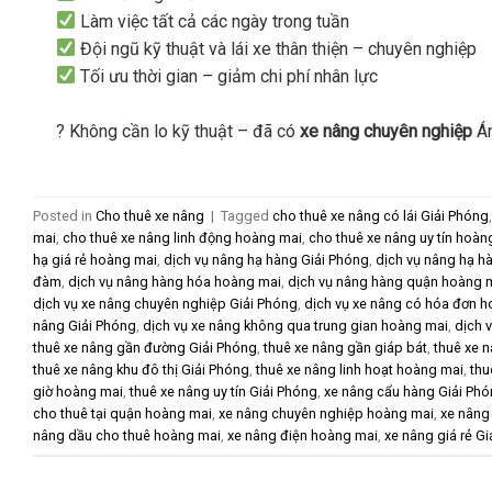
Làm việc tất cả các ngày trong tuần
Đội ngũ kỹ thuật và lái xe thân thiện – chuyên nghiệp
Tối ưu thời gian – giảm chi phí nhân lực
? Không cần lo kỹ thuật – đã có
xe nâng chuyên nghiệp
Án
Posted in
Cho thuê xe nâng
|
Tagged
cho thuê xe nâng có lái Giải Phóng
mai
,
cho thuê xe nâng linh động hoàng mai
,
cho thuê xe nâng uy tín hoàn
hạ giá rẻ hoàng mai
,
dịch vụ nâng hạ hàng Giải Phóng
,
dịch vụ nâng hạ h
đàm
,
dịch vụ nâng hàng hóa hoàng mai
,
dịch vụ nâng hàng quận hoàng 
dịch vụ xe nâng chuyên nghiệp Giải Phóng
,
dịch vụ xe nâng có hóa đơn 
nâng Giải Phóng
,
dịch vụ xe nâng không qua trung gian hoàng mai
,
dịch 
thuê xe nâng gần đường Giải Phóng
,
thuê xe nâng gần giáp bát
,
thuê xe n
thuê xe nâng khu đô thị Giải Phóng
,
thuê xe nâng linh hoạt hoàng mai
,
thu
giờ hoàng mai
,
thuê xe nâng uy tín Giải Phóng
,
xe nâng cẩu hàng Giải Ph
cho thuê tại quận hoàng mai
,
xe nâng chuyên nghiệp hoàng mai
,
xe nâng
nâng dầu cho thuê hoàng mai
,
xe nâng điện hoàng mai
,
xe nâng giá rẻ G