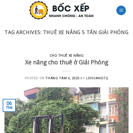
Skip
to
content
TAG ARCHIVES:
THUÊ XE NÂNG 5 TẤN GIẢI PHÓNG
CHO THUÊ XE NÂNG
Xe nâng cho thuê ở Giải Phóng
POSTED ON
THÁNG TÁM 6, 2025
BY
LDHOANGTQ
06
Th8