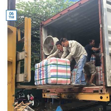
06
Th8