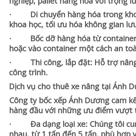
nghiệp, pallet hàng hóa với trọng 
· Di chuyển hàng hóa trong kho,
khoa học, tối ưu hóa không gian lưu
· Bốc dỡ hàng hóa từ container: 
hoặc vào container một cách an to
· Thi công, lắp đặt: Hỗ trợ nâng vậ
công trình.
Dịch vụ cho thuê xe nâng tại Ánh D
Công ty bốc xếp Ánh Dương cam kế
hàng đầu với những ưu điểm vượt t
· Đa dạng loại xe: Chúng tôi cung
nhau, từ 1 tấn đến 5 tấn, phù hợp 