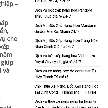
Tín, Giá Rẻ 24/7 2026
hiệp –
Dịch vụ bốc xếp hàng hóa Pandora
Triều Khúc giá rẻ 24/7
háp
Dịch Vụ Bốc Xếp Hàng Hóa Mandarin
ển,
Garden Giá Rẻ, Nhanh 24/7
vụ cho
Dịch Vụ Bốc Xếp Hàng Hóa Trung Hòa
 xếp
Nhân Chính Giá Rẻ 24/7
u năm
Dịch vụ bốc xếp hàng hóa Vinhomes
 giúp
Royal City uy tín, giá rẻ 24/7
í và
Dịch vụ xe nâng, bốc dỡ container Tứ
Hiệp Thanh Trì giá rẻ
Cho Thuê Xe Nâng, Bốc Xếp Hàng Hóa
Tại Định Công – Hoàng Mai – Hà Nội
g
Dịch vụ thuê xe nâng nâng hạ hàng tại
Vạn Phúc Hà Nội: Giá rẻ, chuyên nghiệp