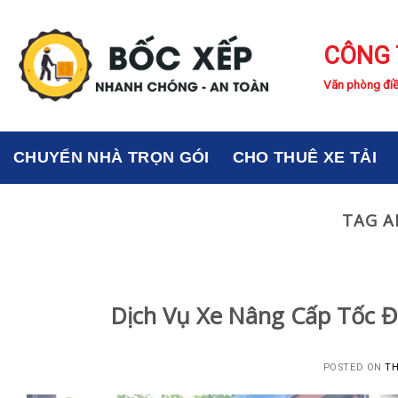
Skip
to
CÔNG 
content
Văn phòng điề
CHUYỂN NHÀ TRỌN GÓI
CHO THUÊ XE TẢI
TAG A
Dịch Vụ Xe Nâng Cấp Tốc Đ
POSTED ON
TH