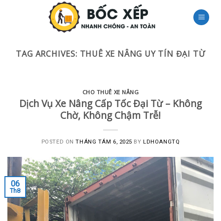
Skip
to
content
TAG ARCHIVES:
THUÊ XE NÂNG UY TÍN ĐẠI TỪ
CHO THUÊ XE NÂNG
Dịch Vụ Xe Nâng Cấp Tốc Đại Từ – Không
Chờ, Không Chậm Trễ!
POSTED ON
THÁNG TÁM 6, 2025
BY
LDHOANGTQ
06
Th8