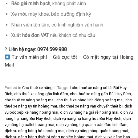
Báo giá minh bạch
, không phát sinh
Xe mới, máy khỏe, bảo dưỡng định kỳ
Nhân viên tận tâm, có kinh nghiệm vận hành
Xuất
hóa đơn VAT
nếu khách có nhu cầu
?
Liên hệ ngay: 0974.599.988
Tư vấn miễn phí – Giá cực tốt – Có mặt ngay tại Hoàng
Mai!
Posted in
Cho thuê xe nâng
|
Tagged
cho thuê xe nâng có lái Bùi Huy
Bích
,
cho thuê xe nâng gần linh đàm
,
cho thuê xe nâng gấp Bùi Huy Bích
,
cho thuê xe nâng hoàng mai
,
cho thuê xe nâng linh động hoàng mai
,
cho
thuê xe nâng uy tín hoàng mai
,
cho thuê xe nâng vận chuyển thiết bị
,
dịch
vụ bốc xếp xe nâng hoàng mai
,
dịch vụ nâng hạ giá rẻ hoàng mai
,
dịch vụ
nâng hạ hàng Bùi Huy Bích
,
dịch vụ nâng hạ hàng hóa Bùi Huy Bích
,
dịch
vụ nâng hạ pallet hoàng mai
,
dịch vụ nâng hạ quanh bán đảo linh đàm
,
dịch vụ nâng hàng hóa hoàng mai
,
dịch vụ nâng hàng quận hoàng mai
,
dịch vụ nâng hàng thiết bị công nghiệp hoàng mai
,
dịch vụ xe nâng ban