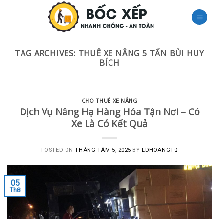
Skip
to
content
TAG ARCHIVES:
THUÊ XE NÂNG 5 TẤN BÙI HUY
BÍCH
CHO THUÊ XE NÂNG
Dịch Vụ Nâng Hạ Hàng Hóa Tận Nơi – Có
Xe Là Có Kết Quả
POSTED ON
THÁNG TÁM 5, 2025
BY
LDHOANGTQ
05
Th8