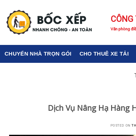
Skip
to
CÔNG 
content
Văn phòng điề
CHUYỂN NHÀ TRỌN GÓI
CHO THUÊ XE TẢI
Dịch Vụ Nâng Hạ Hàng H
POSTED ON
TH