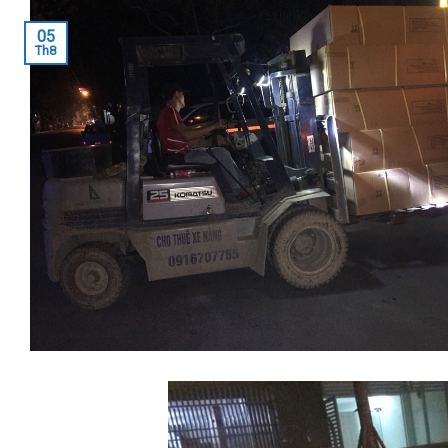
05
Th8