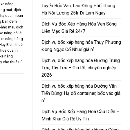
 xe nâng
Tuyển Bốc Vác, Lao Động Phổ Thông
àng mai
,
dịch
Hà Nội Lương 25tr Đi Làm Ngay
 hạ quanh bán
ng ban đêm
Dịch Vụ Bốc Xếp Hàng Hóa Ven Sông
oàng mai
,
dịch
Liên Mạc Giá Rẻ 24/7
xe nâng có lái
 xe nâng hàng
Dịch vụ bốc xếp hàng hóa Thụy Phương
 Huy Bích
,
thuê
Đông Ngạc Cổ Nhuế giá rẻ
thuê quanh
xe nâng
Dịch vụ bốc xếp hàng hóa Đường Trung
y cho thuê Bùi
Tựu, Tây Tựu – Giá tốt, chuyên nghiệp
2026
Dịch vụ bốc xếp hàng hóa Đường Văn
Tiến Dũng: Hạ dỡ container, bốc vác giá
rẻ
Dịch Vụ Bốc Xếp Hàng Hóa Cầu Diễn –
Minh Khai Giá Rẻ Uy Tín
Dịch vụ bốc xếp hàng hóa Hoàng Công