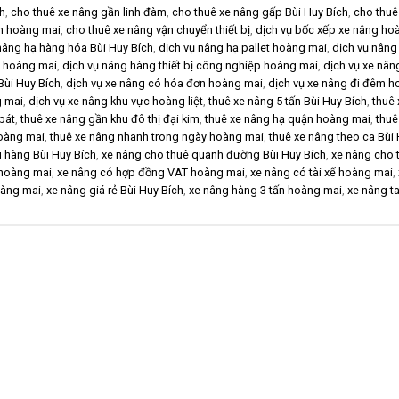
ch
,
cho thuê xe nâng gần linh đàm
,
cho thuê xe nâng gấp Bùi Huy Bích
,
cho thuê
ín hoàng mai
,
cho thuê xe nâng vận chuyển thiết bị
,
dịch vụ bốc xếp xe nâng ho
nâng hạ hàng hóa Bùi Huy Bích
,
dịch vụ nâng hạ pallet hoàng mai
,
dịch vụ nâng
n hoàng mai
,
dịch vụ nâng hàng thiết bị công nghiệp hoàng mai
,
dịch vụ xe nâ
Bùi Huy Bích
,
dịch vụ xe nâng có hóa đơn hoàng mai
,
dịch vụ xe nâng đi đêm h
g mai
,
dịch vụ xe nâng khu vực hoàng liệt
,
thuê xe nâng 5 tấn Bùi Huy Bích
,
thuê 
bát
,
thuê xe nâng gần khu đô thị đại kim
,
thuê xe nâng hạ quận hoàng mai
,
thuê
hoàng mai
,
thuê xe nâng nhanh trong ngày hoàng mai
,
thuê xe nâng theo ca Bùi
 hàng Bùi Huy Bích
,
xe nâng cho thuê quanh đường Bùi Huy Bích
,
xe nâng cho 
 hoàng mai
,
xe nâng có hợp đồng VAT hoàng mai
,
xe nâng có tài xế hoàng mai
,
oàng mai
,
xe nâng giá rẻ Bùi Huy Bích
,
xe nâng hàng 3 tấn hoàng mai
,
xe nâng ta