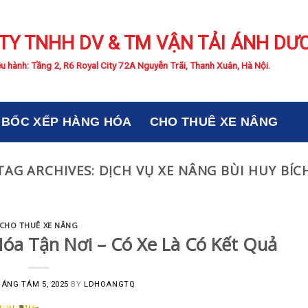
TY TNHH DV & TM VẬN TẢI ÁNH DƯ
u hành: Tầng 2, R6 Royal City 72A Nguyễn Trãi, Thanh Xuân, Hà Nội.
BỐC XẾP HÀNG HÓA
CHO THUÊ XE NÂNG
TAG ARCHIVES:
DỊCH VỤ XE NÂNG BÙI HUY BÍC
CHO THUÊ XE NÂNG
óa Tận Nơi – Có Xe Là Có Kết Quả
ÁNG TÁM 5, 2025
BY
LDHOANGTQ