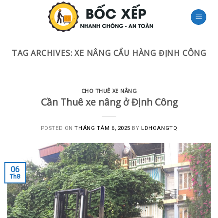
Skip
to
content
TAG ARCHIVES:
XE NÂNG CẨU HÀNG ĐỊNH CÔNG
CHO THUÊ XE NÂNG
Cần Thuê xe nâng ở Định Công
POSTED ON
THÁNG TÁM 6, 2025
BY
LDHOANGTQ
06
Th8