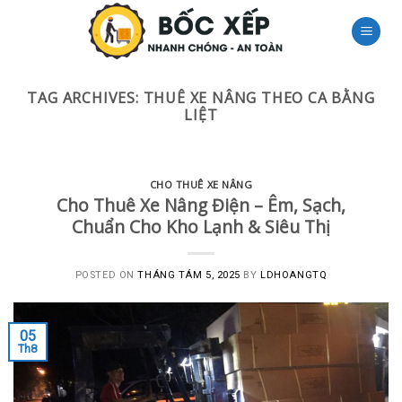
Skip
to
content
TAG ARCHIVES:
THUÊ XE NÂNG THEO CA BẰNG
LIỆT
CHO THUÊ XE NÂNG
Cho Thuê Xe Nâng Điện – Êm, Sạch,
Chuẩn Cho Kho Lạnh & Siêu Thị
POSTED ON
THÁNG TÁM 5, 2025
BY
LDHOANGTQ
05
Th8