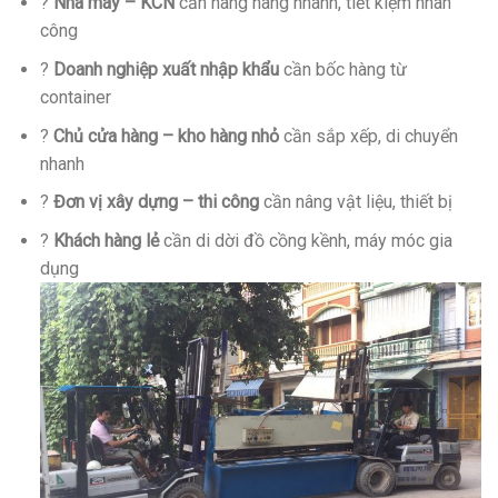
?
Nhà máy – KCN
cần nâng hàng nhanh, tiết kiệm nhân
công
?
Doanh nghiệp xuất nhập khẩu
cần bốc hàng từ
container
?
Chủ cửa hàng – kho hàng nhỏ
cần sắp xếp, di chuyển
nhanh
?
Đơn vị xây dựng – thi công
cần nâng vật liệu, thiết bị
?
Khách hàng lẻ
cần di dời đồ cồng kềnh, máy móc gia
dụng