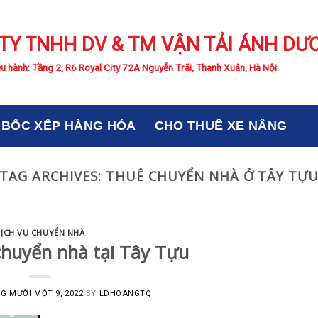
TY TNHH DV & TM VẬN TẢI ÁNH DƯ
u hành: Tầng 2, R6 Royal City 72A Nguyễn Trãi, Thanh Xuân, Hà Nội.
BỐC XẾP HÀNG HÓA
CHO THUÊ XE NÂNG
TAG ARCHIVES:
THUÊ CHUYỂN NHÀ Ở TÂY TỰ
ỊCH VỤ CHUYỂN NHÀ
chuyển nhà tại Tây Tựu
G MƯỜI MỘT 9, 2022
BY
LDHOANGTQ