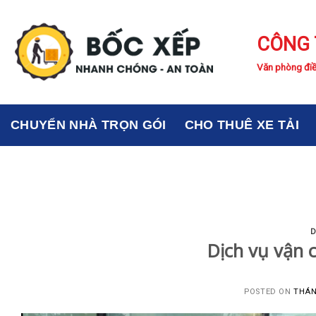
Skip
to
CÔNG 
content
Văn phòng điề
CHUYỂN NHÀ TRỌN GÓI
CHO THUÊ XE TẢI
D
Dịch vụ vận 
POSTED ON
THÁN