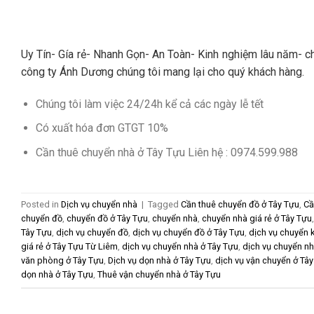
Uy Tín- Gía rẻ- Nhanh Gọn- An Toàn- Kinh nghiệm lâu năm- ch
công ty Ánh Dương chúng tôi mang lại cho quý khách hàng.
Chúng tôi làm việc 24/24h kể cả các ngày lễ tết
Có xuất hóa đơn GTGT 10%
Cần thuê chuyển nhà ở Tây Tựu Liên hệ : 0974.599.988
Posted in
Dịch vụ chuyển nhà
|
Tagged
Cần thuê chuyển đồ ở Tây Tựu
,
Cầ
chuyển đồ
,
chuyển đồ ở Tây Tựu
,
chuyển nhà
,
chuyển nhà giá rẻ ở Tây Tựu
Tây Tựu
,
dịch vụ chuyển đồ
,
dịch vụ chuyển đồ ở Tây Tựu
,
dịch vụ chuyển 
giá rẻ ở Tây Tựu Từ Liêm
,
dịch vụ chuyển nhà ở Tây Tựu
,
dịch vụ chuyển nh
văn phòng ở Tây Tựu
,
Dịch vụ dọn nhà ở Tây Tựu
,
dịch vụ vận chuyển ở Tâ
dọn nhà ở Tây Tựu
,
Thuê vận chuyển nhà ở Tây Tựu