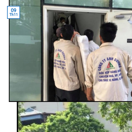
09
Th11