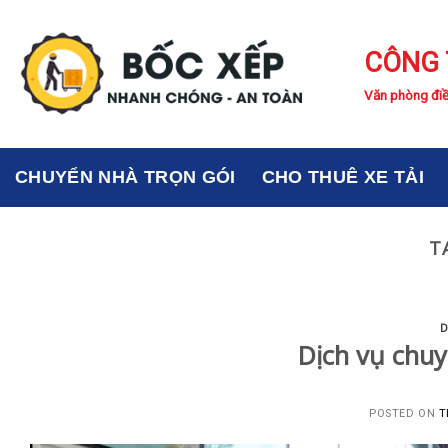
Skip
to
CÔNG 
content
Văn phòng điề
CHUYỂN NHÀ TRỌN GÓI
CHO THUÊ XE TẢI
T
D
Dịch vụ chuy
POSTED ON
T