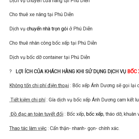
Dịch vụ chuyển cửa hàng tại Phú Diễn
Cho thuê xe nâng tại Phú Diễn
Dịch vụ
chuyển nhà trọn gói
ở Phú Diễn
Cho thuê nhân công bốc xếp tại Phú Diễn
Dịch vụ bốc dỡ container tại Phú Diễn
?
LỢI ÍCH CỦA KHÁCH HÀNG KHI SỬ DỤNG DỊCH VỤ
BỐC 
Không tốn chi phí điện thoại
: Bốc xếp Ánh Dương sẽ gọi lại 
Tiết kiệm chi phí
: Gía dịch vụ bốc xếp Ánh Dương cam kết luô
Đồ đạc an toàn tuyết đối
: Bốc xếp,
bốc xếp
, tháo dỡ, khuân
Thao tác làm việc
: Cẩn thận- nhanh- gọn- chính xác.