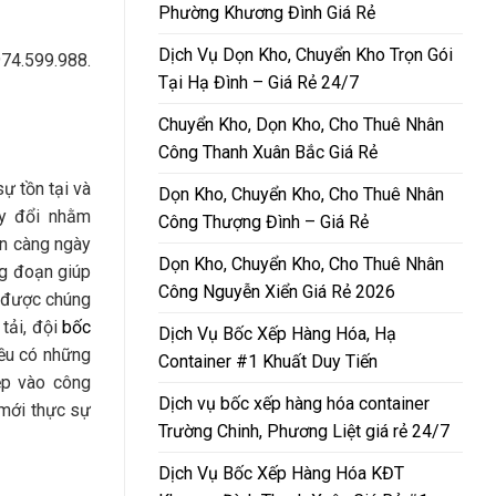
Phường Khương Đình Giá Rẻ
Dịch Vụ Dọn Kho, Chuyển Kho Trọn Gói
74.599.988.
Tại Hạ Đình – Giá Rẻ 24/7
Chuyển Kho, Dọn Kho, Cho Thuê Nhân
Công Thanh Xuân Bắc Giá Rẻ
ự tồn tại và
Dọn Kho, Chuyển Kho, Cho Thuê Nhân
ay đổi nhằm
Công Thượng Đình – Giá Rẻ
ện càng ngày
Dọn Kho, Chuyển Kho, Cho Thuê Nhân
g đoạn giúp
Công Nguyễn Xiển Giá Rẻ 2026
n được chúng
 tải, đội
bốc
Dịch Vụ Bốc Xếp Hàng Hóa, Hạ
đều có những
Container #1 Khuất Duy Tiến
ệp vào công
Dịch vụ bốc xếp hàng hóa container
 mới thực sự
Trường Chinh, Phương Liệt giá rẻ 24/7
Dịch Vụ Bốc Xếp Hàng Hóa KĐT