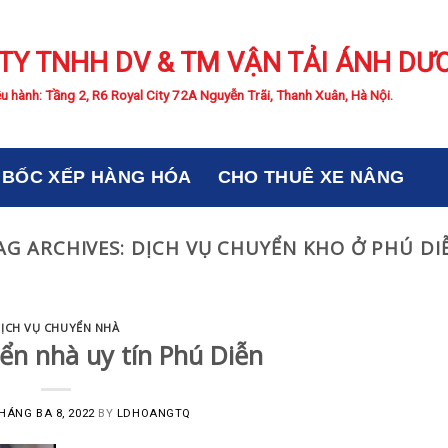
TY TNHH DV & TM VẬN TẢI ÁNH DƯ
u hành: Tầng 2, R6 Royal City 72A Nguyễn Trãi, Thanh Xuân, Hà Nội.
BỐC XẾP HÀNG HÓA
CHO THUÊ XE NÂNG
AG ARCHIVES:
DỊCH VỤ CHUYỂN KHO Ở PHÚ DI
ỊCH VỤ CHUYỂN NHÀ
ển nhà uy tín Phú Diễn
HÁNG BA 8, 2022
BY
LDHOANGTQ