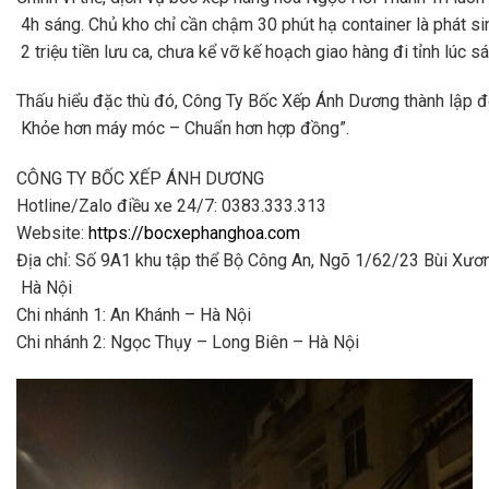
4h sáng. Chủ kho chỉ cần chậm 30 phút hạ container là phát si
2 triệu tiền lưu ca, chưa kể vỡ kế hoạch giao hàng đi tỉnh lúc 
Thấu hiểu đặc thù đó,
Công Ty Bốc Xếp Ánh Dương
thành lập 
Khỏe hơn máy móc – Chuẩn hơn hợp đồng”.
CÔNG TY BỐC XẾP ÁNH DƯƠNG
Hotline/Zalo điều xe 24/7: 0383.333.313
Website:
https://bocxephanghoa.com
Địa chỉ: Số 9A1 khu tập thể Bộ Công An, Ngõ 1/62/23 Bùi Xư
Hà Nội
Chi nhánh 1: An Khánh – Hà Nội
Chi nhánh 2: Ngọc Thụy – Long Biên – Hà Nội