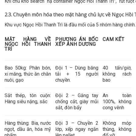
Khi chủ kho search “
hạ container Ngọc Hồi Thanh Trì
”, “
rút ruột
2.3. Chuyên môn hóa theo mặt hàng chủ lực về Ngọc Hồi 
Khu vực Ngọc Hồi Thanh Trì
là đầu mối của 5 nhóm hàng chính.
MẶT HÀNG VỀ
PHƯƠNG ÁN BỐC
CAM KẾT
NGỌC HỒI THANH
XẾP ÁNH DƯƠNG
TRÌ
Bao 50kg
: Phân bón,
Đội 1 – Dùng băng
40 tấn/giờ,
xi măng, thức ăn chăn
tải + 15 người
không rách
nuôi, gạo
chuyền.
bao
Sắt thép, tôn cuộn
:
Đội 2 – Găng tay
An toàn
Hàng siêu nặng, sắc
chống cắt, giày mũi
100%, không
sắt, đòn bẩy
cong vênh
Hàng thùng
: Bia, nước
Đội 3 – Chuyền 2
Không móp
ngọt, dầu ăn, hóa mỹ
lớp, xếp ngay ngắn
thùng, không
phẩm
lên pallet
đổ vỡ