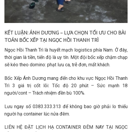
KẾT LUẬN: ÁNH DƯƠNG – LỰA CHỌN TỐI ƯU CHO BÀI
TOÁN BỐC XẾP TẠI NGỌC HỒI THANH TRÌ
Ngọc Hồi Thanh Trì
là huyết mạch logistics phía Nam. Ở đây,
thời gian là tiền, tiến độ là uy tín. Một đội bốc xếp chậm chạp
sẽ kéo theo domino: phạt lưu ca, trễ đơn, mất khách.
Bốc Xếp Ánh Dương
mang đến cho
khu vực Ngọc Hồi Thanh
Trì
3 giá trị cốt lõi: Tốc độ 20 phút – Sức mạnh 18
người/cont – Trách nhiệm đền bù 100%.
Lưu ngay số
0383.333.313
để không bao giờ phải lo thiếu
người hạ container lúc nửa đêm.
LIÊN HỆ ĐẶT LỊCH HẠ CONTAINER ĐÊM NAY TẠI NGỌC