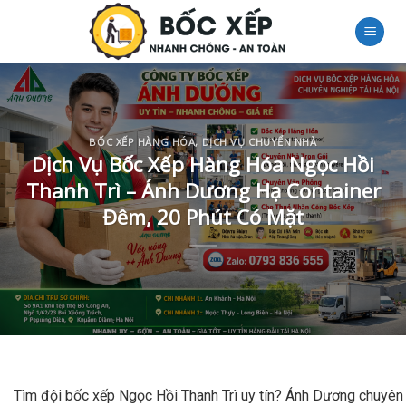
Skip
to
content
BỐC XẾP HÀNG HÓA
,
DỊCH VỤ CHUYỂN NHÀ
Dịch Vụ Bốc Xếp Hàng Hóa Ngọc Hồi
Thanh Trì – Ánh Dương Hạ Container
Đêm, 20 Phút Có Mặt
Tìm đội bốc xếp Ngọc Hồi Thanh Trì uy tín? Ánh Dương chuyên 