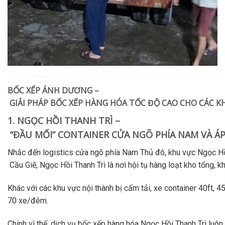
BỐC XẾP ÁNH DƯƠNG –
GIẢI PHÁP BỐC XẾP HÀNG HÓA TỐC ĐỘ CAO CHO CÁC K
1. NGỌC HỒI THANH TRÌ –
“ĐẦU MỐI” CONTAINER CỬA NGÕ PHÍA NAM VÀ ÁP
Nhắc đến logistics cửa ngõ phía Nam Thủ đô,
khu vực Ngọc Hồ
Cầu Giẽ,
Ngọc Hồi Thanh Trì
là nơi hội tụ hàng loạt kho tổng,
Khác với các khu vực nội thành bị cấm tải, xe container 40ft, 
70 xe/đêm.
Chính vì thế,
dịch vụ bốc xếp hàng hóa Ngọc Hồi Thanh Trì
luôn 