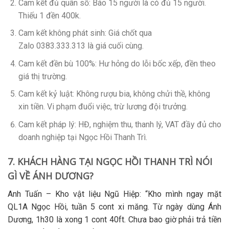
Cam kết đủ quân số
: Báo 15 người là có đủ 15 người.
Thiếu 1 đền 400k.
Cam kết không phát sinh
: Giá chốt qua
Zalo
0383.333.313
là giá cuối cùng.
Cam kết đền bù 100%
: Hư hỏng do lỗi bốc xếp, đền theo
giá thị trường.
Cam kết kỷ luật
: Không rượu bia, không chửi thề, không
xin tiền. Vi phạm đuổi việc, trừ lương đội trưởng.
Cam kết pháp lý
: HĐ, nghiệm thu, thanh lý, VAT đầy đủ cho
doanh nghiệp tại
Ngọc Hồi Thanh Trì
.
7. KHÁCH HÀNG TẠI NGỌC HỒI THANH TRÌ NÓI
GÌ VỀ ÁNH DƯƠNG?
Anh Tuấn – Kho vật liệu Ngũ Hiệp
: “Kho mình ngay mặt
QL1A
Ngọc Hồi
, tuần 5 cont xi măng. Từ ngày dùng Ánh
Dương, 1h30 là xong 1 cont 40ft. Chưa bao giờ phải trả tiền