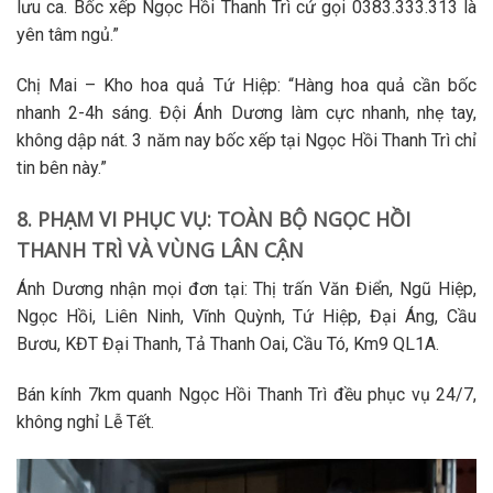
lưu ca.
Bốc xếp Ngọc Hồi Thanh Trì
cứ gọi 0383.333.313 là
yên tâm ngủ.”
Chị Mai – Kho hoa quả Tứ Hiệp
: “Hàng hoa quả cần bốc
nhanh 2-4h sáng. Đội Ánh Dương làm cực nhanh, nhẹ tay,
không dập nát. 3 năm nay
bốc xếp tại Ngọc Hồi Thanh Trì
chỉ
tin bên này.”
8. PHẠM VI PHỤC VỤ: TOÀN BỘ NGỌC HỒI
THANH TRÌ VÀ VÙNG LÂN CẬN
Ánh Dương nhận mọi đơn tại: Thị trấn Văn Điển, Ngũ Hiệp,
Ngọc Hồi, Liên Ninh, Vĩnh Quỳnh, Tứ Hiệp, Đại Áng, Cầu
Bươu, KĐT Đại Thanh, Tả Thanh Oai, Cầu Tó, Km9 QL1A.
Bán kính 7km quanh
Ngọc Hồi Thanh Trì
đều phục vụ 24/7,
không nghỉ Lễ Tết.