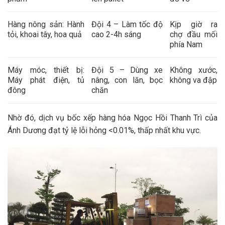
Hàng nông sản
: Hành
Đội 4 – Làm tốc độ
Kịp giờ ra
tỏi, khoai tây, hoa quả
cao 2-4h sáng
chợ đầu mối
phía Nam
Máy móc, thiết bị
:
Đội 5 – Dùng xe
Không xước,
Máy phát điện, tủ
nâng, con lăn, bọc
không va đập
đông
chăn
Nhờ đó,
dịch vụ bốc xếp hàng hóa Ngọc Hồi Thanh Trì
của
Ánh Dương đạt tỷ lệ lỗi hỏng <0.01%, thấp nhất khu vực.