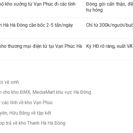
 bộ kho xưởng từ Vạn Phúc đi các tỉnh
Đóng gói cẩn thận, đ
hư hỏng
nh Hà Hà Đông cần bốc 2-5 tấn/ngày
Chỉ từ 300k/người/buổi
kho thương mại điện tử tại Vạn Phúc Hà
Ký HĐ rõ ràng, xuất V
bị vệ sinh
g lớn cho kho ĐMX, MediaMart khu vực Hà Đông
ừ các tỉnh về kho Vạn Phúc
uyên, Hữu Bằng về tập kết
op trả về kho Thanh Hà Hà Đông