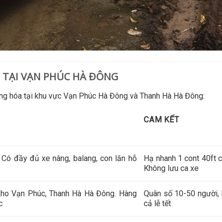
P TẠI VẠN PHÚC HÀ ĐÔNG
hàng hóa tại khu vực Vạn Phúc Hà Đông và Thanh Hà Hà Đông:
CAM KẾT
h. Có đầy đủ xe nâng, balang, con lăn hỗ
Hạ nhanh 1 cont 40ft ch
Không lưu ca xe
 kho Vạn Phúc, Thanh Hà Hà Đông. Hàng
Quân số 10-50 người, 
c
cả lễ tết