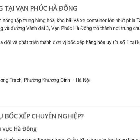
NG TẠI VẠN PHÚC HÀ ĐÔNG
nóng tập trung hàng hóa, kho bãi và xe container lớn nhất phía
ng và đường Vành đai 3, Vạn Phúc Hà Đông trở thành nơi trung ch
a đời và phát triển thành đơn vị bốc xếp hàng hóa uy tín số 1 tạ
Xương Trạch, Phường Khương Đình – Hà Nội
VỤ BỐC XẾP CHUYÊN NGHIỆP?
u vực Hà Đông
n là cửa ngõ giao thương trọng điểm. Khu vực này tập trung hàng lo