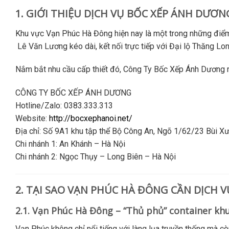
1. GIỚI THIỆU DỊCH VỤ BỐC XẾP ÁNH DƯƠ
Khu vực Vạn Phúc Hà Đông hiện nay là một trong những điểm 
Lê Văn Lương kéo dài, kết nối trực tiếp với Đại lộ Thăng Lo
Nắm bắt nhu cầu cấp thiết đó,
Công Ty Bốc Xếp Ánh Dương
r
CÔNG TY BỐC XẾP ÁNH DƯƠNG
Hotline/Zalo: 0383.333.313
Website:
http://bocxephanoi.net/
Địa chỉ: Số 9A1 khu tập thể Bộ Công An, Ngõ 1/62/23 Bùi 
Chi nhánh 1: An Khánh – Hà Nội
Chi nhánh 2: Ngọc Thụy – Long Biên – Hà Nội
2. TẠI SAO VẠN PHÚC HÀ ĐÔNG CẦN DỊCH 
2.1. Vạn Phúc Hà Đông – “Thủ phủ” container kh
Vạn Phúc không chỉ nổi tiếng với làng lụa truyền thống mà cò