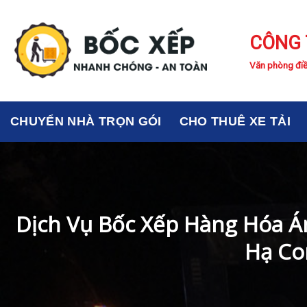
Skip
to
CÔNG 
content
Văn phòng điề
CHUYỂN NHÀ TRỌN GÓI
CHO THUÊ XE TẢI
Dịch Vụ Bốc Xếp Hàng Hóa Á
Hạ Co