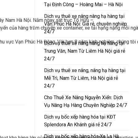
Tại Định Công – Hoàng Mai – Hà Nội
Dịch vụ thuê xe nâng nâng hạ hàng tại
 Tây Nam Hà Nội. Nằm ngay sát trục Tố Hữu –
Vạn Phúc Hà Nội: Giá rẻ, chuyên nghiệp
uyển của hàng trăm chuyến xe container, xe tải hạng nặng mỗi ngà
24/7
i khu vực Vạn Phúc Hà Đông. Với hơn 8 năm kinh nghiệm, chúng tôi 
Dịch vụ thuê xe nâng nâng hạ hàng tại
Trung Văn, Nam Từ Liêm Hà Nội giá rẻ
24/7
Dịch vụ thuê xe nâng, nâng hạ hàng tại
Mễ Trì, Nam Từ Liêm, Hà Nội giá rẻ
24/7
Cho Thuê Xe Nâng Nguyễn Xiển: Dịch
Vụ Nâng Hạ Hàng Chuyên Nghiệp 24/7
Dịch vụ bốc xếp hàng hóa tại KĐT
Splendora An Khánh giá rẻ 24/7
Dịch vụ bốc xếp hàng hóa Xa La Hà
ạt kho hàng lớn của các công ty thương mại điện tử, logistics, vậ