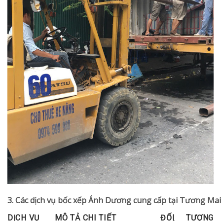
3. Các dịch vụ bốc xếp Ánh Dương cung cấp tại Tương Ma
DỊCH VỤ
MÔ TẢ CHI TIẾT
ĐỐI TƯỢNG