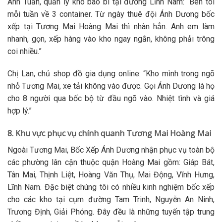
Anh Tuấn, quản lý kho bao bì tại đường Lĩnh Nam: “Bên tôi
mỗi tuần về 3 container. Từ ngày thuê đội Ánh Dương bốc
xếp tại Tương Mai Hoàng Mai thì nhàn hẳn. Anh em làm
nhanh, gọn, xếp hàng vào kho ngay ngắn, không phải trông
coi nhiều.”
Chị Lan, chủ shop đồ gia dụng online: “Kho mình trong ngõ
nhỏ Tương Mai, xe tải không vào được. Gọi Ánh Dương là họ
cho 8 người qua bốc bộ từ đầu ngõ vào. Nhiệt tình và giá
hợp lý.”
8. Khu vực phục vụ chính quanh Tương Mai Hoàng Mai
Ngoài Tương Mai, Bốc Xếp Ánh Dương nhận phục vụ toàn bộ
các phường lân cận thuộc quận Hoàng Mai gồm: Giáp Bát,
Tân Mai, Thịnh Liệt, Hoàng Văn Thụ, Mai Động, Vĩnh Hưng,
Lĩnh Nam. Đặc biệt chúng tôi có nhiều kinh nghiệm bốc xếp
cho các kho tại cụm đường Tam Trinh, Nguyễn An Ninh,
Trương Định, Giải Phóng. Đây đều là những tuyến tập trung