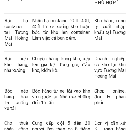
PHÙ HỢP
Bốc hạ
Nhận hạ container 20ft, 40ft,
Kho hàng, công
container
45ft từ xe xuống kho hoặc
ty xuất nhập
tại Tương
bốc từ kho lên container.
khẩu tại Tương
Mai Hoàng
Làm việc cả ban đêm.
Mai
Mai
Bốc xếp
Chuyển hàng trong kho, xếp
Doanh nghiệp
kho hàng,
lên giá kệ, đóng gói, đảo
có kho tại khu
nhà xưởng
kho, kiểm kê.
vực Tương Mai
Hoàng Mai
Bốc xếp
Bốc hàng từ xe tải vào kho
Shop online,
hàng hóa
và ngược lại. Nhận xe 500kg
đại lý phân
lên xuống
đến 15 tấn.
phối
xe tải
Cho thuê
Cung cấp đội 5 đến 20
Đơn vị cần xử
nhân công
người làm theo ca 8 tiếng
lý lượng hàng