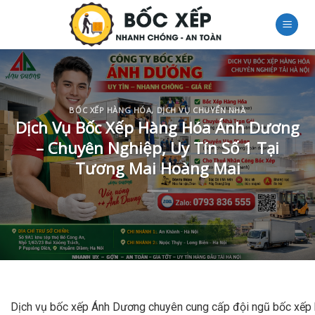
Skip
to
content
BỐC XẾP HÀNG HÓA
,
DỊCH VỤ CHUYỂN NHÀ
Dịch Vụ Bốc Xếp Hàng Hóa Ánh Dương
– Chuyên Nghiệp, Uy Tín Số 1 Tại
Tương Mai Hoàng Mai
Dịch vụ bốc xếp Ánh Dương chuyên cung cấp đội ngũ bốc xếp hà