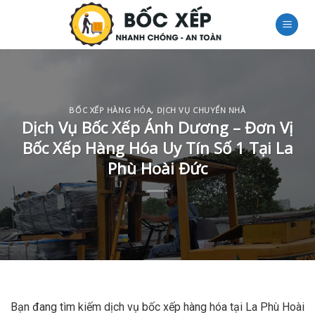
Skip
to
content
BỐC XẾP HÀNG HÓA
,
DỊCH VỤ CHUYỂN NHÀ
Dịch Vụ Bốc Xếp Ánh Dương – Đơn Vị
Bốc Xếp Hàng Hóa Uy Tín Số 1 Tại La
Phù Hoài Đức
Bạn đang tìm kiếm dịch vụ bốc xếp hàng hóa tại La Phù Hoài