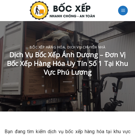
Skip
to
content
BỐC XẾP HÀNG HÓA
,
DỊCH VỤ CHUYỂN NHÀ
Dịch Vụ Bốc Xếp Ánh Dương – Đơn Vị
Bốc Xếp Hàng Hóa Uy Tín Số 1 Tại Khu
Vực Phú Lương
Bạn đang tìm kiếm dịch vụ bốc xếp hàng hóa tại khu vực