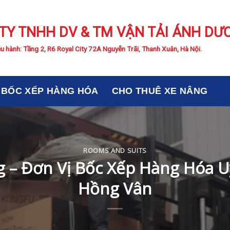
TY TNHH DV & TM VẬN TẢI ÁNH DƯ
u hành: Tầng 2, R6 Royal City 72A Nguyễn Trãi, Thanh Xuân, Hà Nội.
BỐC XẾP HÀNG HÓA
CHO THUÊ XE NÂNG
ROOMS AND SUITS
 – Đơn Vị Bốc Xếp Hàng Hóa Uy
Hồng Vân