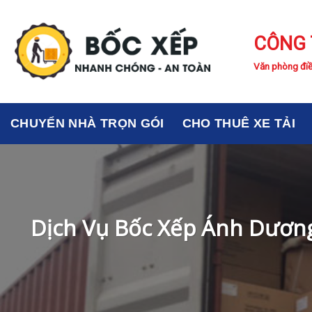
Skip
to
CÔNG 
content
Văn phòng điề
CHUYỂN NHÀ TRỌN GÓI
CHO THUÊ XE TẢI
Dịch Vụ Bốc Xếp Ánh Dương